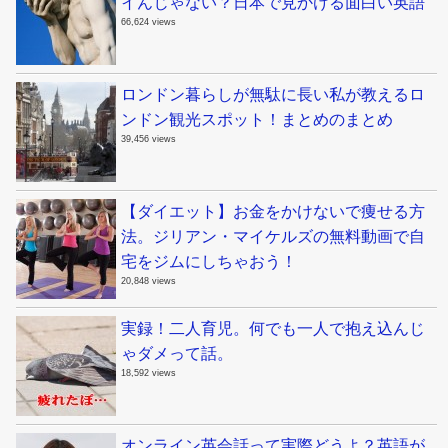
イんじゃない？日本で見かける面白い英語
66,624 views
ロンドン暮らしが無駄に長い私が教えるロ
ンドン観光スポット！まとめのまとめ
39,456 views
【ダイエット】お金をかけないで痩せる方
法。ジリアン・マイケルズの無料動画で自
宅をジムにしちゃおう！
20,848 views
実録！二人育児。何でも一人で抱え込んじ
ゃダメって話。
18,592 views
オンライン英会話って実際どうよ？英語が