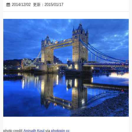
2014/12/02
更新：2015/01/17
photo credit:
Anirudh Koul
via
photopin
cc