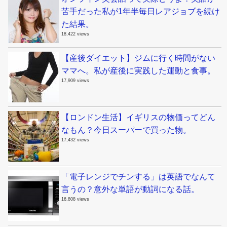
苦手だった私が1年半毎日レアジョブを続け
た結果。
18,422 views
【産後ダイエット】ジムに行く時間がない
ママへ。私が産後に実践した運動と食事。
17,909 views
【ロンドン生活】イギリスの物価ってどん
なもん？今日スーパーで買った物。
17,432 views
「電子レンジでチンする」は英語でなんて
言うの？意外な単語が動詞になる話。
16,808 views