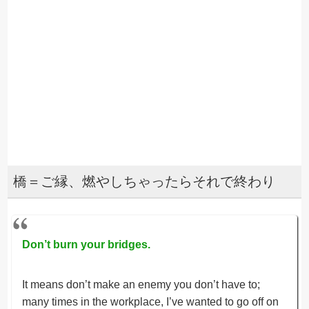
橋＝ご縁、燃やしちゃったらそれで終わり
Don’t burn your bridges.
It means don’t make an enemy you don’t have to;
many times in the workplace, I’ve wanted to go off on