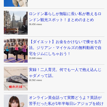
ロンドン暮らしが無駄に長い私が教えるロ
ンドン観光スポット！まとめのまとめ
39,456 views
【ダイエット】お金をかけないで痩せる方
法。ジリアン・マイケルズの無料動画で自
宅をジムにしちゃおう！
20,848 views
実録！二人育児。何でも一人で抱え込んじ
ゃダメって話。
18,592 views
オンライン英会話って実際どうよ？英語が
苦手だった私が1年半毎日レアジョブを続け