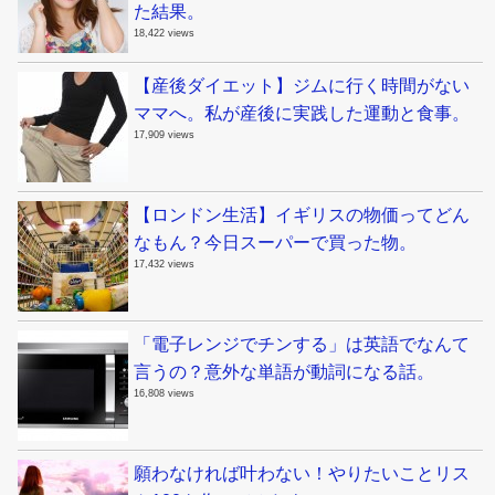
た結果。
18,422 views
【産後ダイエット】ジムに行く時間がない
ママへ。私が産後に実践した運動と食事。
17,909 views
【ロンドン生活】イギリスの物価ってどん
なもん？今日スーパーで買った物。
17,432 views
「電子レンジでチンする」は英語でなんて
言うの？意外な単語が動詞になる話。
16,808 views
願わなければ叶わない！やりたいことリス