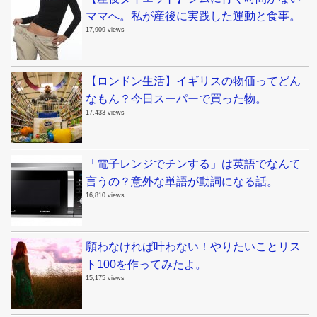
ママへ。私が産後に実践した運動と食事。
17,909 views
【ロンドン生活】イギリスの物価ってどん
なもん？今日スーパーで買った物。
17,433 views
「電子レンジでチンする」は英語でなんて
言うの？意外な単語が動詞になる話。
16,810 views
願わなければ叶わない！やりたいことリス
ト100を作ってみたよ。
15,175 views