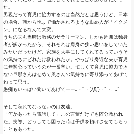
た。
男親だって育児に協力するのは当然だとは思うけど、日本
の場合、朝から晩まで働かされるような勤め人が「イクメ
ン」になるなんて大変。
うちの夫も当時は激務のサラリーマン、しかも周囲は独身
者が多かったから、それそれは肩身の狭い思いをしていた
みたいだったけど、家族を大事にしてくれてるっていうそ
の気持ちにどれだけ救われたか。やっぱり身近な夫が育児
に無関心っていうのが一番辛い。忙しくて育児に協力でき
ない旦那さんはせめて奥さんの気持ちに寄り添ってあげて
ねって思う。
愚痴もいっぱい聞いてあげてーー｡・ﾟ・(ﾉД`)・ﾟ・｡ ｡ﾟ
そして忘れてならないのは友達。
「何かあったら電話して」この言葉だけでも随分救われ
た。実際、どうしても困った時は子供を預けさせてもらう
こともあった。