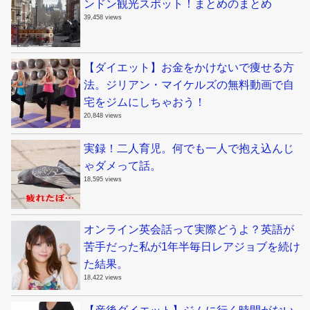
ンドン観光スポット！まとめのまとめ
39,458 views
【ダイエット】お金をかけないで痩せる方
法。ジリアン・マイケルズの無料動画で自
宅をジムにしちゃおう！
20,848 views
実録！二人育児。何でも一人で抱え込んじ
ゃダメって話。
18,595 views
オンライン英会話って実際どうよ？英語が
苦手だった私が1年半毎日レアジョブを続け
た結果。
18,422 views