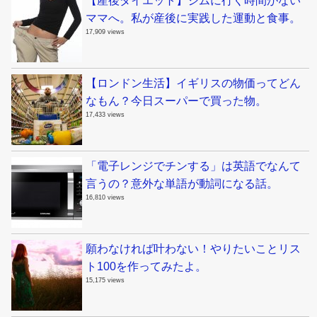
【産後ダイエット】ジムに行く時間がない
ママへ。私が産後に実践した運動と食事。
17,909 views
【ロンドン生活】イギリスの物価ってどん
なもん？今日スーパーで買った物。
17,433 views
「電子レンジでチンする」は英語でなんて
言うの？意外な単語が動詞になる話。
16,810 views
願わなければ叶わない！やりたいことリス
ト100を作ってみたよ。
15,175 views