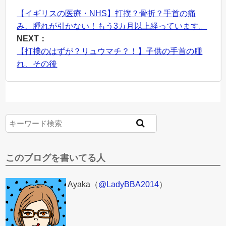
【イギリスの医療・NHS】打撲？骨折？手首の痛
み、腫れが引かない！もう3カ月以上経っています。
NEXT：
【打撲のはずが？リュウマチ？！】子供の手首の腫
れ、その後
このブログを書いてる人
Ayaka（
@LadyBBA2014
）