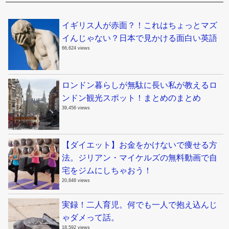
イギリス人が赤面？！これはちょっとマズ
イんじゃない？日本で見かける面白い英語
66,624 views
ロンドン暮らしが無駄に長い私が教えるロ
ンドン観光スポット！まとめのまとめ
39,456 views
【ダイエット】お金をかけないで痩せる方
法。ジリアン・マイケルズの無料動画で自
宅をジムにしちゃおう！
20,848 views
実録！二人育児。何でも一人で抱え込んじ
ゃダメって話。
18,592 views