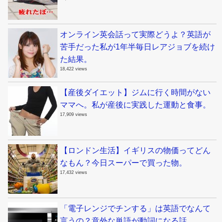
オンライン英会話って実際どうよ？英語が
苦手だった私が1年半毎日レアジョブを続け
た結果。
18,422 views
【産後ダイエット】ジムに行く時間がない
ママへ。私が産後に実践した運動と食事。
17,909 views
【ロンドン生活】イギリスの物価ってどん
なもん？今日スーパーで買った物。
17,432 views
「電子レンジでチンする」は英語でなんて
言うの？意外な単語が動詞になる話。