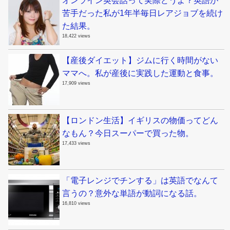
オンライン英会話って実際どうよ？英語が
苦手だった私が1年半毎日レアジョブを続け
た結果。
18,422 views
【産後ダイエット】ジムに行く時間がない
ママへ。私が産後に実践した運動と食事。
17,909 views
【ロンドン生活】イギリスの物価ってどん
なもん？今日スーパーで買った物。
17,433 views
「電子レンジでチンする」は英語でなんて
言うの？意外な単語が動詞になる話。
16,810 views