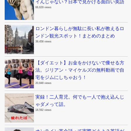
イんじゃない？日本で見かける面白い英語
66,629 views
ロンドン暮らしが無駄に長い私が教えるロ
ンドン観光スポット！まとめのまとめ
39,458 views
【ダイエット】お金をかけないで痩せる方
法。ジリアン・マイケルズの無料動画で自
宅をジムにしちゃおう！
20,848 views
実録！二人育児。何でも一人で抱え込んじ
ゃダメって話。
18,592 views