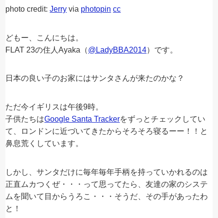
photo credit:
Јerry
via
photopin
cc
どもー、こんにちは。
FLAT 23の住人Ayaka（
@LadyBBA2014
）です。
日本の良い子のお家にはサンタさんが来たのかな？
ただ今イギリスは午後9時。
子供たちは
Google Santa Tracker
をずっとチェックしてい
て、ロンドンに近づいてきたからそろそろ寝るーー！！と
鼻息荒くしています。
しかし、サンタだけに毎年毎年手柄を持っていかれるのは
正直ムカつくぜ・・・って思ってたら、友達の家のシステ
ムを聞いて目からうろこ・・・そうだ、その手があったわ
と！