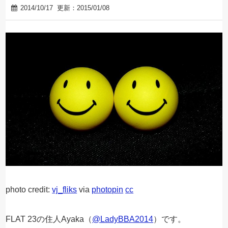
2014/10/17
更新：2015/01/08
photo credit:
vj_fliks
via
photopin
cc
FLAT 23の住人Ayaka（
@LadyBBA2014
）です。