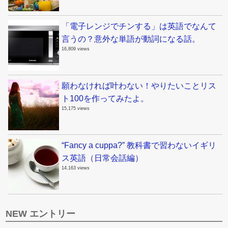
「電子レンジでチンする」は英語でなんて
言うの？意外な単語が動詞になる話。
16,809 views
願わなければ叶わない！やりたいことリス
ト100を作ってみたよ。
15,175 views
“Fancy a cuppa?” 教科書で習わないイギリ
ス英語（日常会話編）
14,163 views
NEW エントリー