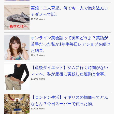
実録！二人育児。何でも一人で抱え込んじ
ゃダメって話。
18,592 views
オンライン英会話って実際どうよ？英語が
苦手だった私が1年半毎日レアジョブを続け
た結果。
18,422 views
【産後ダイエット】ジムに行く時間がない
ママへ。私が産後に実践した運動と食事。
17,909 views
【ロンドン生活】イギリスの物価ってどん
なもん？今日スーパーで買った物。
17,433 views