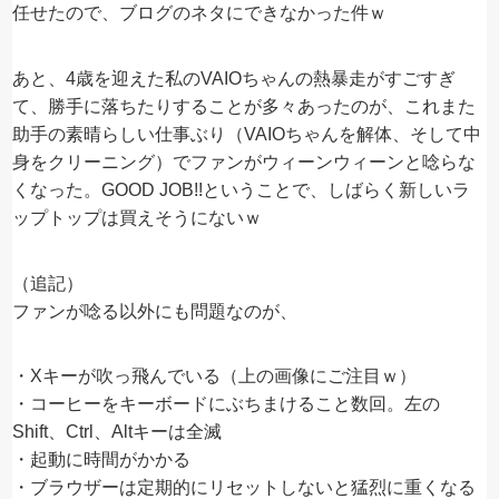
任せたので、ブログのネタにできなかった件ｗ
あと、4歳を迎えた私のVAIOちゃんの熱暴走がすごすぎ
て、勝手に落ちたりすることが多々あったのが、これまた
助手の素晴らしい仕事ぶり（VAIOちゃんを解体、そして中
身をクリーニング）でファンがウィーンウィーンと唸らな
くなった。GOOD JOB!!ということで、しばらく新しいラ
ップトップは買えそうにないｗ
（追記）
ファンが唸る以外にも問題なのが、
・Xキーが吹っ飛んでいる（上の画像にご注目ｗ）
・コーヒーをキーボードにぶちまけること数回。左の
Shift、Ctrl、Altキーは全滅
・起動に時間がかかる
・ブラウザーは定期的にリセットしないと猛烈に重くなる