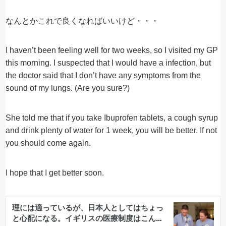
なんとかこれで良くなればいいけど・・・
I haven’t been feeling well for two weeks, so I visited my GP
this morning. I suspected that I would have a infection, but
the doctor said that I don’t have any symptoms from the
sound of my lungs. (Are you sure?)
She told me that if you take Ibuprofen tablets, a cough syrup
and drink plenty of water for 1 week, you will be better. If not
you should come again.
I hope that I get better soon.