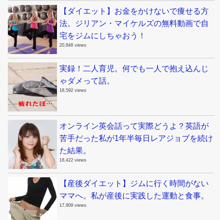
【ダイエット】お金をかけないで痩せる方
法。ジリアン・マイケルズの無料動画で自
宅をジムにしちゃおう！
20,848 views
実録！二人育児。何でも一人で抱え込んじ
ゃダメって話。
18,592 views
オンライン英会話って実際どうよ？英語が
苦手だった私が1年半毎日レアジョブを続け
た結果。
18,422 views
【産後ダイエット】ジムに行く時間がない
ママへ。私が産後に実践した運動と食事。
17,909 views