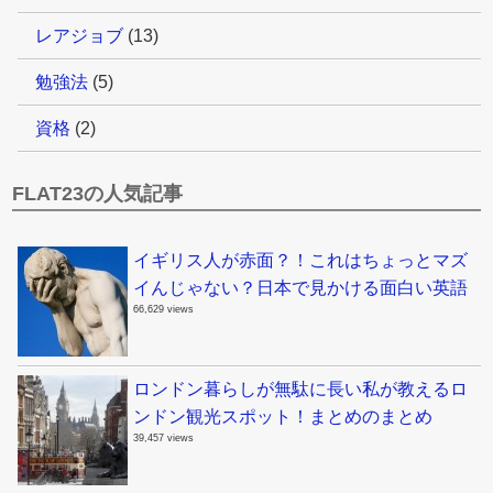
レアジョブ
(13)
勉強法
(5)
資格
(2)
FLAT23の人気記事
イギリス人が赤面？！これはちょっとマズ
イんじゃない？日本で見かける面白い英語
66,629 views
ロンドン暮らしが無駄に長い私が教えるロ
ンドン観光スポット！まとめのまとめ
39,457 views