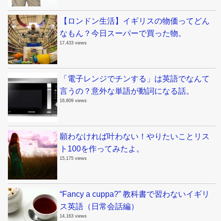
【ロンドン生活】イギリスの物価ってどん
なもん？今日スーパーで買った物。
17,433 views
「電子レンジでチンする」は英語でなんて
言うの？意外な単語が動詞になる話。
16,809 views
願わなければ叶わない！やりたいことリス
ト100を作ってみたよ。
15,175 views
“Fancy a cuppa?” 教科書で習わないイギリ
ス英語（日常会話編）
14,163 views