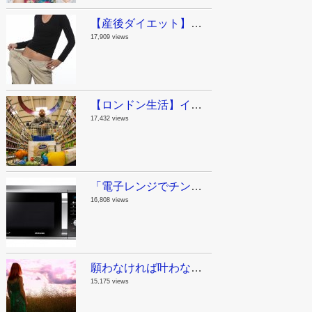
【産後ダイエット】ジムに行く時間がないママへ。私が産後に実践した運動と食事。
17,909 views
【ロンドン生活】イギリスの物価ってどんなもん？今日スーパーで買った物。
17,432 views
「電子レンジでチンする」は英語でなんて言うの？意外な単語が動詞になる話。
16,808 views
願わなければ叶わない！やりたいことリスト100を作ってみたよ。
15,175 views