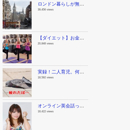
ロンドン暮らしが無駄に長い私が教えるロンドン観光スポット！まとめのまとめ
39,456 views
【ダイエット】お金をかけないで痩せる方法。ジリアン・マイケルズの無料動画で自宅をジムにしちゃおう！
20,848 views
実録！二人育児。何でも一人で抱え込んじゃダメって話。
18,592 views
オンライン英会話って実際どうよ？英語が苦手だった私が1年半毎日レアジョブを続けた結果。
18,422 views