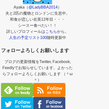
Ayaka（
@LadyBBA2014
）
夫と2匹の魔物とロンドンに生息中。
和食が恋しい在英12年目・・・
シースー食べたい！！
詳しいプロフィールは
こちら
から。
人生の予定リスト100
随時更新中
フォローよろしくお願いします
ブログの更新情報をTwitter, Facebook,
Feedlyでお知らせしています。よかった
らフォローよろしくお願いします （＾ω
＾）