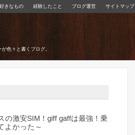
好きなもの
経験したこと
ブログ運営
サイトマップ
ーが色々と書くブログ。
の激安SIM！giff gaffは最強！乗
てよかった～