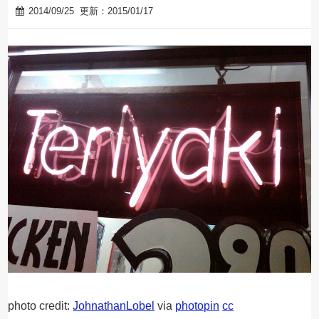
2014/09/25
更新：2015/01/17
photo credit:
JohnathanLobel
via
photopin
cc