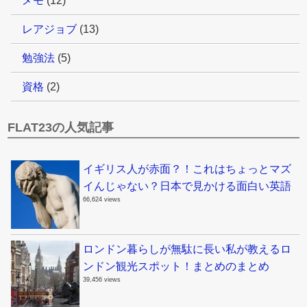
メモ
(12)
レアジョブ
(13)
勉強法
(5)
資格
(2)
FLAT23の人気記事
イギリス人が赤面？！これはちょっとマズ
イんじゃない？日本で見かける面白い英語
66,624 views
ロンドン暮らしが無駄に長い私が教えるロ
ンドン観光スポット！まとめのまとめ
39,456 views