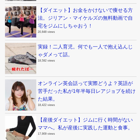
【ダイエット】お金をかけないで痩せる方
法。ジリアン・マイケルズの無料動画で自
宅をジムにしちゃおう！
20,848 views
実録！二人育児。何でも一人で抱え込んじ
ゃダメって話。
18,592 views
オンライン英会話って実際どうよ？英語が
苦手だった私が1年半毎日レアジョブを続け
た結果。
18,422 views
【産後ダイエット】ジムに行く時間がない
ママへ。私が産後に実践した運動と食事。
17,909 views