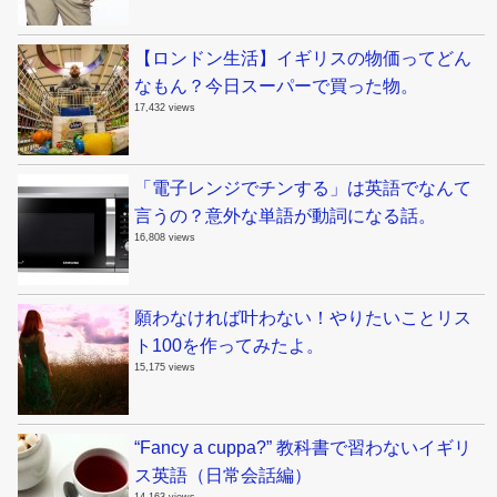
【ロンドン生活】イギリスの物価ってどん
なもん？今日スーパーで買った物。
17,432 views
「電子レンジでチンする」は英語でなんて
言うの？意外な単語が動詞になる話。
16,808 views
願わなければ叶わない！やりたいことリス
ト100を作ってみたよ。
15,175 views
“Fancy a cuppa?” 教科書で習わないイギリ
ス英語（日常会話編）