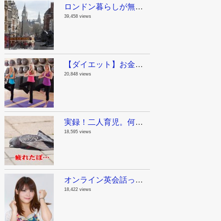
ロンドン暮らしが無駄に長い私が教えるロンドン観光スポット！まとめのまとめ
39,458 views
【ダイエット】お金をかけないで痩せる方法。ジリアン・マイケルズの無料動画で自宅をジムにしちゃおう！
20,848 views
実録！二人育児。何でも一人で抱え込んじゃダメって話。
18,595 views
オンライン英会話って実際どうよ？英語が苦手だった私が1年半毎日レアジョブを続けた結果。
18,422 views