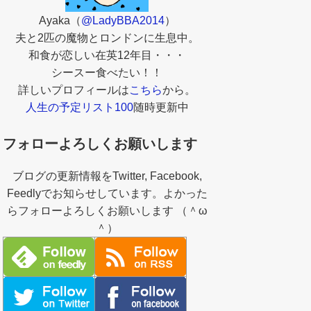
Ayaka（
@LadyBBA2014
）
夫と2匹の魔物とロンドンに生息中。
和食が恋しい在英12年目・・・
シースー食べたい！！
詳しいプロフィールは
こちら
から。
人生の予定リスト100
随時更新中
フォローよろしくお願いします
ブログの更新情報をTwitter, Facebook,
Feedlyでお知らせしています。よかった
らフォローよろしくお願いします （＾ω
＾）