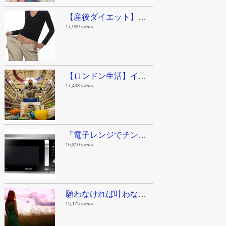
【産後ダイエット】ジムに行く時間がないママへ。私が産後に実践した運動と食事。
17,909 views
【ロンドン生活】イギリスの物価ってどんなもん？今日スーパーで買った物。
17,433 views
「電子レンジでチンする」は英語でなんて言うの？意外な単語が動詞になる話。
16,810 views
願わなければ叶わない！やりたいことリスト100を作ってみたよ。
15,175 views