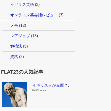
イギリス英語
(3)
オンライン英会話レビュー
(3)
メモ
(12)
レアジョブ
(13)
勉強法
(5)
資格
(2)
FLAT23の人気記事
イギリス人が赤面？！これはちょっとマズイんじゃない？日本で見かける面白い英語
66,629 views