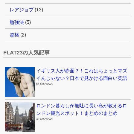
レアジョブ
(13)
勉強法
(5)
資格
(2)
FLAT23の人気記事
イギリス人が赤面？！これはちょっとマズ
イんじゃない？日本で見かける面白い英語
66,616 views
ロンドン暮らしが無駄に長い私が教えるロ
ンドン観光スポット！まとめのまとめ
39,455 views