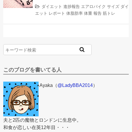
ダイエット
進捗報告
エアロバイク
サイズ
ダイ
エット
レポート
体脂肪率
体重
報告
筋トレ
このブログを書いてる人
Ayaka（
@LadyBBA2014
）
夫と2匹の魔物とロンドンに生息中。
和食が恋しい在英12年目・・・