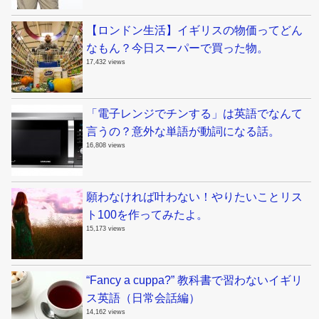
【ロンドン生活】イギリスの物価ってどん
なもん？今日スーパーで買った物。
17,432 views
「電子レンジでチンする」は英語でなんて
言うの？意外な単語が動詞になる話。
16,808 views
願わなければ叶わない！やりたいことリス
ト100を作ってみたよ。
15,173 views
“Fancy a cuppa?” 教科書で習わないイギリ
ス英語（日常会話編）
14,162 views