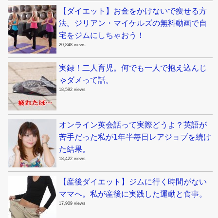
【ダイエット】お金をかけないで痩せる方
法。ジリアン・マイケルズの無料動画で自
宅をジムにしちゃおう！
20,848 views
実録！二人育児。何でも一人で抱え込んじ
ゃダメって話。
18,592 views
オンライン英会話って実際どうよ？英語が
苦手だった私が1年半毎日レアジョブを続け
た結果。
18,422 views
【産後ダイエット】ジムに行く時間がない
ママへ。私が産後に実践した運動と食事。
17,909 views