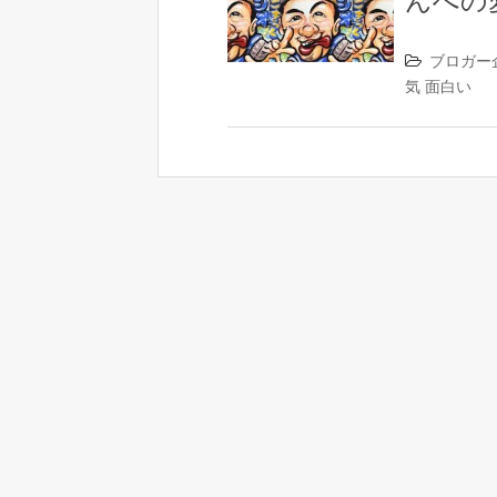
んへの
ブロガー
気
面白い