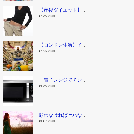
【産後ダイエット】ジムに行く時間がないママへ。私が産後に実践した運動と食事。
17,909 views
【ロンドン生活】イギリスの物価ってどんなもん？今日スーパーで買った物。
17,432 views
「電子レンジでチンする」は英語でなんて言うの？意外な単語が動詞になる話。
16,808 views
願わなければ叶わない！やりたいことリスト100を作ってみたよ。
15,174 views