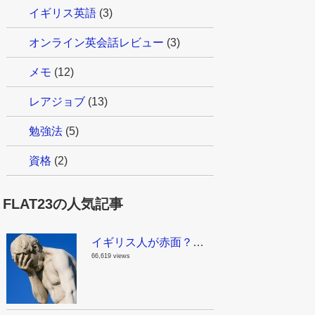
イギリス英語
(3)
オンライン英会話レビュー
(3)
メモ
(12)
レアジョブ
(13)
勉強法
(5)
資格
(2)
FLAT23の人気記事
イギリス人が赤面？！これはちょっとマズイんじゃない？日本で見かける面白い英語
66,619 views