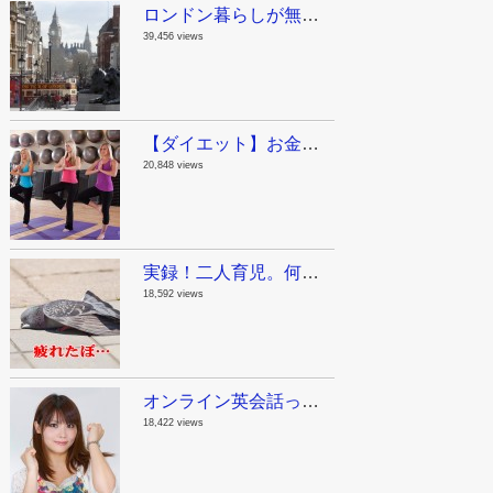
ロンドン暮らしが無駄に長い私が教えるロンドン観光スポット！まとめのまとめ
39,456 views
【ダイエット】お金をかけないで痩せる方法。ジリアン・マイケルズの無料動画で自宅をジムにしちゃおう！
20,848 views
実録！二人育児。何でも一人で抱え込んじゃダメって話。
18,592 views
オンライン英会話って実際どうよ？英語が苦手だった私が1年半毎日レアジョブを続けた結果。
18,422 views