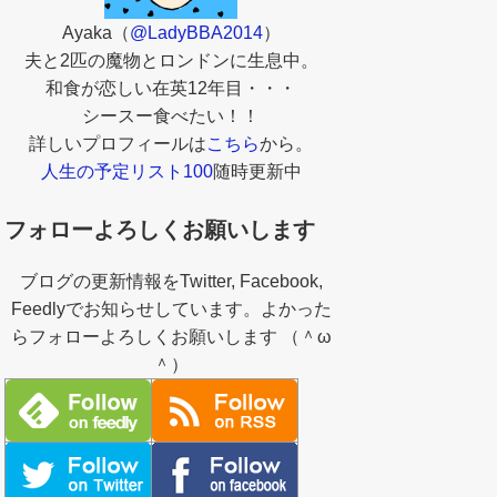
Ayaka（
@LadyBBA2014
）
夫と2匹の魔物とロンドンに生息中。
和食が恋しい在英12年目・・・
シースー食べたい！！
詳しいプロフィールは
こちら
から。
人生の予定リスト100
随時更新中
フォローよろしくお願いします
ブログの更新情報をTwitter, Facebook,
Feedlyでお知らせしています。よかった
らフォローよろしくお願いします （＾ω
＾）