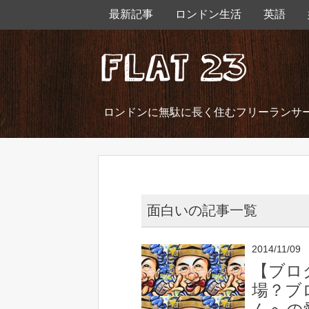
最新記事
ロンドン生活
英語
ロンドンに無駄に長く住むフリーランサ
面白いの記事一覧
2014/11/09
【ブロ
場？ブ