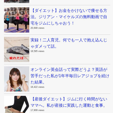
【ダイエット】お金をかけないで痩せる方
法。ジリアン・マイケルズの無料動画で自
宅をジムにしちゃおう！
20,848 views
実録！二人育児。何でも一人で抱え込んじ
ゃダメって話。
18,595 views
オンライン英会話って実際どうよ？英語が
苦手だった私が1年半毎日レアジョブを続け
た結果。
18,422 views
【産後ダイエット】ジムに行く時間がない
ママへ。私が産後に実践した運動と食事。
17,909 views