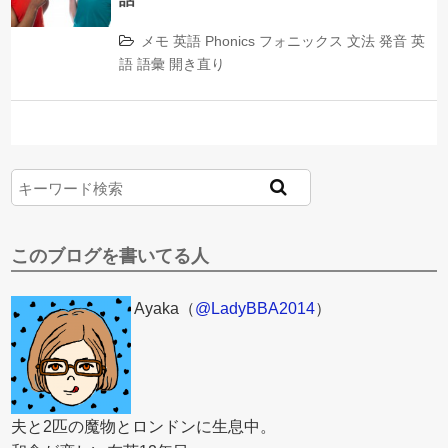
メモ
英語
Phonics
フォニックス
文法
発音
英
語
語彙
開き直り
このブログを書いてる人
Ayaka（
@LadyBBA2014
）
夫と2匹の魔物とロンドンに生息中。