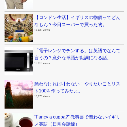
【ロンドン生活】イギリスの物価ってどん
なもん？今日スーパーで買った物。
17,433 views
「電子レンジでチンする」は英語でなんて
言うの？意外な単語が動詞になる話。
16,810 views
願わなければ叶わない！やりたいことリス
ト100を作ってみたよ。
15,176 views
“Fancy a cuppa?” 教科書で習わないイギリ
ス英語（日常会話編）