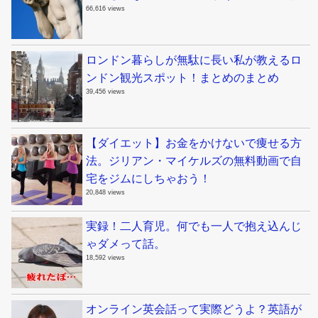
66,616 views
ロンドン暮らしが無駄に長い私が教えるロ
ンドン観光スポット！まとめのまとめ
39,456 views
【ダイエット】お金をかけないで痩せる方
法。ジリアン・マイケルズの無料動画で自
宅をジムにしちゃおう！
20,848 views
実録！二人育児。何でも一人で抱え込んじ
ゃダメって話。
18,592 views
オンライン英会話って実際どうよ？英語が