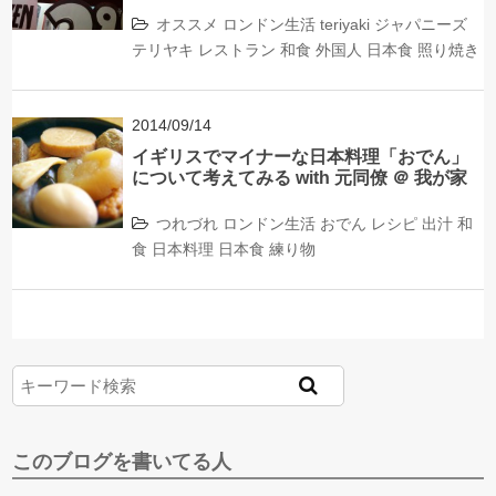
オススメ
ロンドン生活
teriyaki
ジャパニーズ
テリヤキ
レストラン
和食
外国人
日本食
照り焼き
2014/09/14
イギリスでマイナーな日本料理「おでん」
について考えてみる with 元同僚 ＠ 我が家
つれづれ
ロンドン生活
おでん
レシピ
出汁
和
食
日本料理
日本食
練り物
このブログを書いてる人