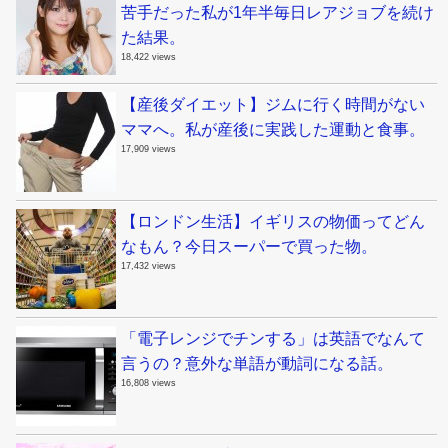
苦手だった私が1年半毎日レアジョブを続け
た結果。
18,422 views
【産後ダイエット】ジムに行く時間がない
ママへ。私が産後に実践した運動と食事。
17,909 views
【ロンドン生活】イギリスの物価ってどん
なもん？今日スーパーで買った物。
17,432 views
「電子レンジでチンする」は英語でなんて
言うの？意外な単語が動詞になる話。
16,808 views