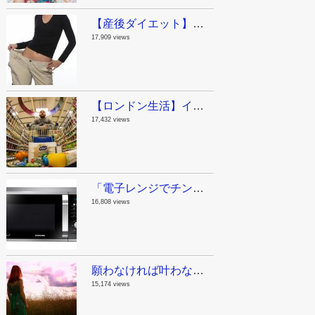
【産後ダイエット】ジムに行く時間がないママへ。私が産後に実践した運動と食事。
17,909 views
【ロンドン生活】イギリスの物価ってどんなもん？今日スーパーで買った物。
17,432 views
「電子レンジでチンする」は英語でなんて言うの？意外な単語が動詞になる話。
16,808 views
願わなければ叶わない！やりたいことリスト100を作ってみたよ。
15,174 views