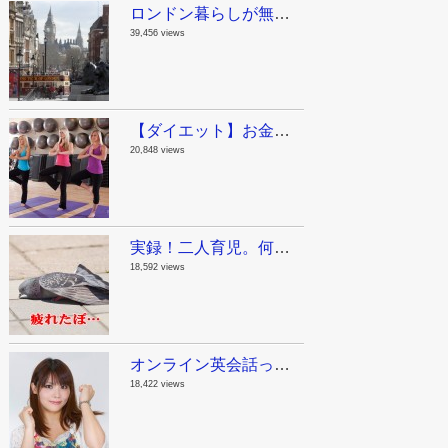
ロンドン暮らしが無駄に長い私が教えるロンドン観光スポット！まとめのまとめ
39,456 views
【ダイエット】お金をかけないで痩せる方法。ジリアン・マイケルズの無料動画で自宅をジムにしちゃおう！
20,848 views
実録！二人育児。何でも一人で抱え込んじゃダメって話。
18,592 views
オンライン英会話って実際どうよ？英語が苦手だった私が1年半毎日レアジョブを続けた結果。
18,422 views