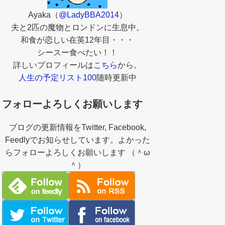
Ayaka（
@LadyBBA2014
）
夫と2匹の魔物とロンドンに生息中。
和食が恋しい在英12年目・・・
シースー食べたい！！
詳しいプロフィールは
こちら
から。
人生の予定リスト100
随時更新中
フォローよろしくお願いします
ブログの更新情報をTwitter, Facebook,
Feedlyでお知らせしています。よかった
らフォローよろしくお願いします （＾ω
＾）