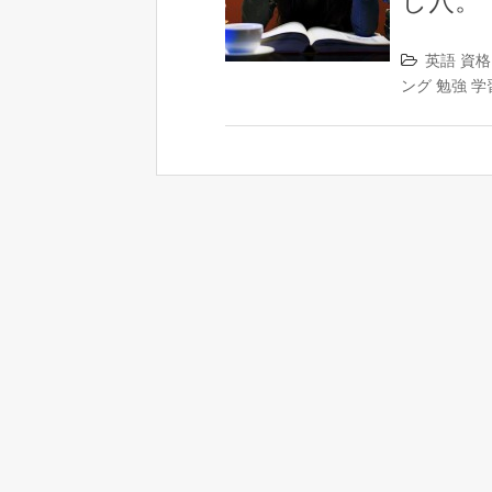
し穴。
英語
資格
ング
勉強
学