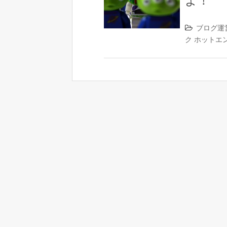
よ！
ブログ運
ク
ホットエ