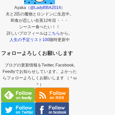
Ayaka（
@LadyBBA2014
）
夫と2匹の魔物とロンドンに生息中。
和食が恋しい在英12年目・・・
シースー食べたい！！
詳しいプロフィールは
こちら
から。
人生の予定リスト100
随時更新中
フォローよろしくお願いします
ブログの更新情報をTwitter, Facebook,
Feedlyでお知らせしています。よかった
らフォローよろしくお願いします （＾ω
＾）