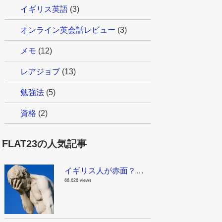
イギリス英語
(3)
オンライン英会話レビュー
(3)
メモ
(12)
レアジョブ
(13)
勉強法
(5)
資格
(2)
FLAT23の人気記事
イギリス人が赤面？！これはちょっとマズイんじゃない？日本で見かける面白い英語
66,626 views