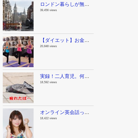
ロンドン暮らしが無駄に長い私が教えるロンドン観光スポット！まとめのまとめ
39,456 views
【ダイエット】お金をかけないで痩せる方法。ジリアン・マイケルズの無料動画で自宅をジムにしちゃおう！
20,848 views
実録！二人育児。何でも一人で抱え込んじゃダメって話。
18,592 views
オンライン英会話って実際どうよ？英語が苦手だった私が1年半毎日レアジョブを続けた結果。
18,422 views