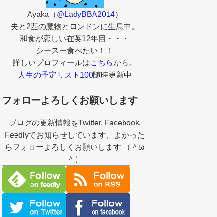
Ayaka（
@LadyBBA2014
）
夫と2匹の魔物とロンドンに生息中。
和食が恋しい在英12年目・・・
シースー食べたい！！
詳しいプロフィールは
こちら
から。
人生の予定リスト100
随時更新中
フォローよろしくお願いします
ブログの更新情報をTwitter, Facebook,
Feedlyでお知らせしています。よかった
らフォローよろしくお願いします （＾ω
＾）