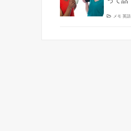
って話
メモ
英語