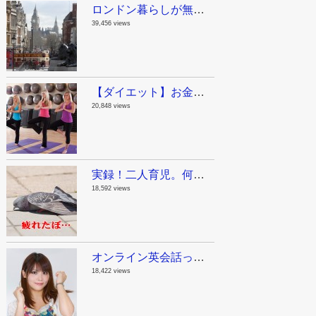
ロンドン暮らしが無駄に長い私が教えるロンドン観光スポット！まとめのまとめ
39,456 views
【ダイエット】お金をかけないで痩せる方法。ジリアン・マイケルズの無料動画で自宅をジムにしちゃおう！
20,848 views
実録！二人育児。何でも一人で抱え込んじゃダメって話。
18,592 views
オンライン英会話って実際どうよ？英語が苦手だった私が1年半毎日レアジョブを続けた結果。
18,422 views