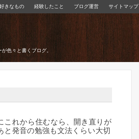
好きなもの
経験したこと
ブログ運営
サイトマップ
ーが色々と書くブログ。
にこれから住むなら、開き直りが
あと発音の勉強も文法くらい大切