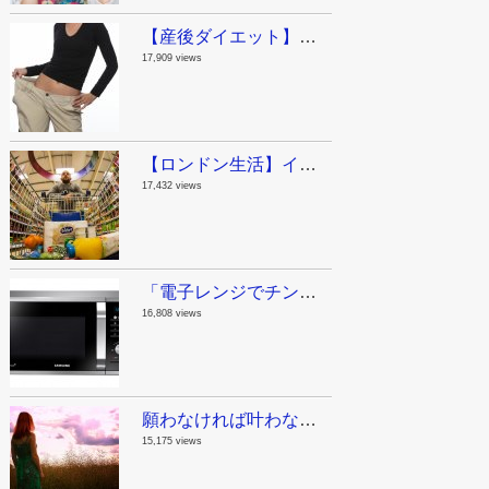
【産後ダイエット】ジムに行く時間がないママへ。私が産後に実践した運動と食事。
17,909 views
【ロンドン生活】イギリスの物価ってどんなもん？今日スーパーで買った物。
17,432 views
「電子レンジでチンする」は英語でなんて言うの？意外な単語が動詞になる話。
16,808 views
願わなければ叶わない！やりたいことリスト100を作ってみたよ。
15,175 views