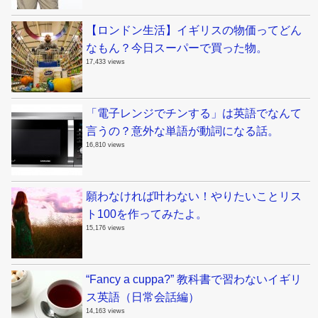
【ロンドン生活】イギリスの物価ってどん
なもん？今日スーパーで買った物。
17,433 views
「電子レンジでチンする」は英語でなんて
言うの？意外な単語が動詞になる話。
16,810 views
願わなければ叶わない！やりたいことリス
ト100を作ってみたよ。
15,176 views
“Fancy a cuppa?” 教科書で習わないイギリ
ス英語（日常会話編）
14,163 views