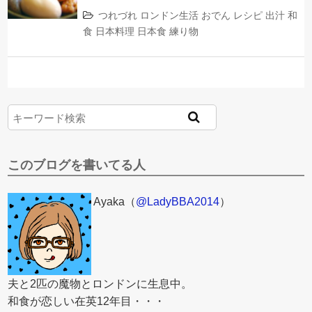
つれづれ
ロンドン生活
おでん
レシピ
出汁
和
食
日本料理
日本食
練り物
このブログを書いてる人
Ayaka（
@LadyBBA2014
）
夫と2匹の魔物とロンドンに生息中。
和食が恋しい在英12年目・・・