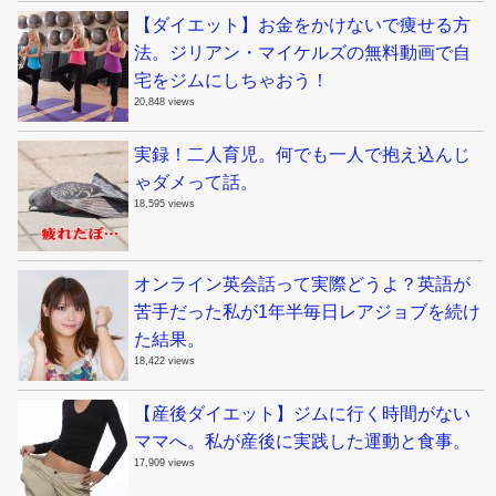
【ダイエット】お金をかけないで痩せる方
法。ジリアン・マイケルズの無料動画で自
宅をジムにしちゃおう！
20,848 views
実録！二人育児。何でも一人で抱え込んじ
ゃダメって話。
18,595 views
オンライン英会話って実際どうよ？英語が
苦手だった私が1年半毎日レアジョブを続け
た結果。
18,422 views
【産後ダイエット】ジムに行く時間がない
ママへ。私が産後に実践した運動と食事。
17,909 views