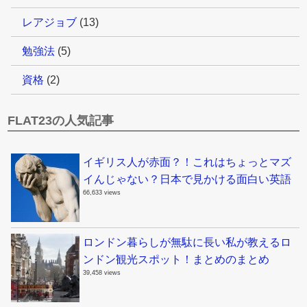
レアジョブ
(13)
勉強法
(5)
資格
(2)
FLAT23の人気記事
イギリス人が赤面？！これはちょっとマズ
イんじゃない？日本で見かける面白い英語
66,633 views
ロンドン暮らしが無駄に長い私が教えるロ
ンドン観光スポット！まとめのまとめ
39,458 views