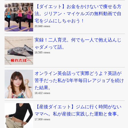
【ダイエット】お金をかけないで痩せる方
法。ジリアン・マイケルズの無料動画で自
宅をジムにしちゃおう！
20,848 views
実録！二人育児。何でも一人で抱え込んじ
ゃダメって話。
18,595 views
オンライン英会話って実際どうよ？英語が
苦手だった私が1年半毎日レアジョブを続け
た結果。
18,422 views
【産後ダイエット】ジムに行く時間がない
ママへ。私が産後に実践した運動と食事。
17,909 views