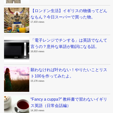
【ロンドン生活】イギリスの物価ってどん
なもん？今日スーパーで買った物。
17,433 views
「電子レンジでチンする」は英語でなんて
言うの？意外な単語が動詞になる話。
16,810 views
願わなければ叶わない！やりたいことリス
ト100を作ってみたよ。
15,176 views
“Fancy a cuppa?” 教科書で習わないイギリ
ス英語（日常会話編）
14,163 views