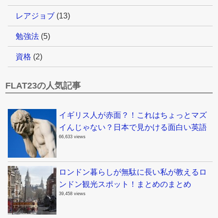
レアジョブ
(13)
勉強法
(5)
資格
(2)
FLAT23の人気記事
イギリス人が赤面？！これはちょっとマズ
イんじゃない？日本で見かける面白い英語
66,633 views
ロンドン暮らしが無駄に長い私が教えるロ
ンドン観光スポット！まとめのまとめ
39,458 views