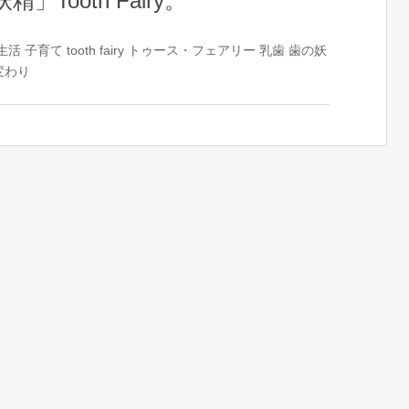
」Tooth Fairy。
生活
子育て
tooth fairy
トゥース・フェアリー
乳歯
歯の妖
変わり