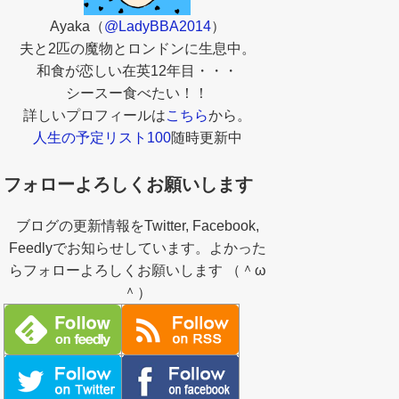
Ayaka（
@LadyBBA2014
）
夫と2匹の魔物とロンドンに生息中。
和食が恋しい在英12年目・・・
シースー食べたい！！
詳しいプロフィールは
こちら
から。
人生の予定リスト100
随時更新中
フォローよろしくお願いします
ブログの更新情報をTwitter, Facebook,
Feedlyでお知らせしています。よかった
らフォローよろしくお願いします （＾ω
＾）