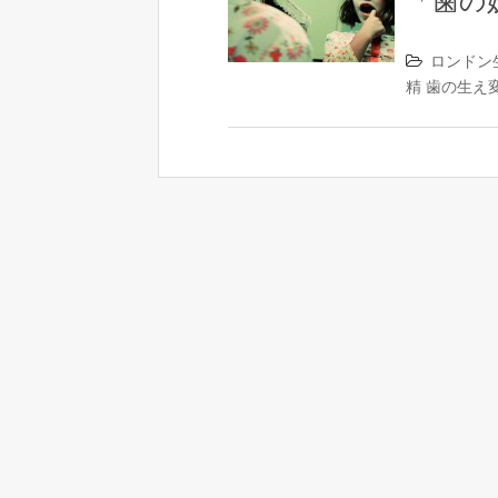
「歯の妖精
ロンドン
精
歯の生え