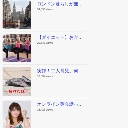
ロンドン暮らしが無駄に長い私が教えるロンドン観光スポット！まとめのまとめ
39,456 views
【ダイエット】お金をかけないで痩せる方法。ジリアン・マイケルズの無料動画で自宅をジムにしちゃおう！
20,848 views
実録！二人育児。何でも一人で抱え込んじゃダメって話。
18,592 views
オンライン英会話って実際どうよ？英語が苦手だった私が1年半毎日レアジョブを続けた結果。
18,422 views