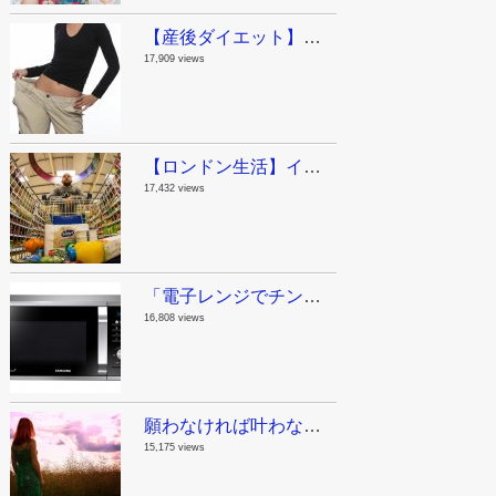
【産後ダイエット】ジムに行く時間がないママへ。私が産後に実践した運動と食事。
17,909 views
【ロンドン生活】イギリスの物価ってどんなもん？今日スーパーで買った物。
17,432 views
「電子レンジでチンする」は英語でなんて言うの？意外な単語が動詞になる話。
16,808 views
願わなければ叶わない！やりたいことリスト100を作ってみたよ。
15,175 views