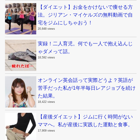
【ダイエット】お金をかけないで痩せる方
法。ジリアン・マイケルズの無料動画で自
宅をジムにしちゃおう！
20,848 views
実録！二人育児。何でも一人で抱え込んじ
ゃダメって話。
18,592 views
オンライン英会話って実際どうよ？英語が
苦手だった私が1年半毎日レアジョブを続け
た結果。
18,422 views
【産後ダイエット】ジムに行く時間がない
ママへ。私が産後に実践した運動と食事。
17,909 views