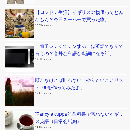
【ロンドン生活】イギリスの物価ってどん
なもん？今日スーパーで買った物。
17,432 views
「電子レンジでチンする」は英語でなんて
言うの？意外な単語が動詞になる話。
16,808 views
願わなければ叶わない！やりたいことリス
ト100を作ってみたよ。
15,175 views
“Fancy a cuppa?” 教科書で習わないイギリ
ス英語（日常会話編）
14,162 views