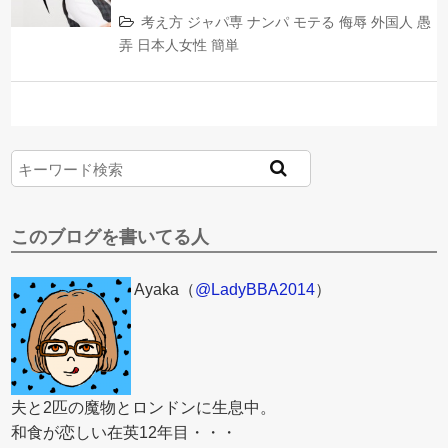
考え方
ジャパ専
ナンパ
モテる
侮辱
外国人
愚
弄
日本人女性
簡単
このブログを書いてる人
Ayaka（
@LadyBBA2014
）
夫と2匹の魔物とロンドンに生息中。
和食が恋しい在英12年目・・・