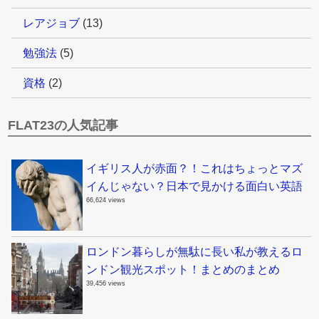
レアジョブ
(13)
勉強法
(5)
資格
(2)
FLAT23の人気記事
イギリス人が赤面？！これはちょっとマズ
イんじゃない？日本で見かける面白い英語
66,624 views
ロンドン暮らしが無駄に長い私が教えるロ
ンドン観光スポット！まとめのまとめ
39,456 views