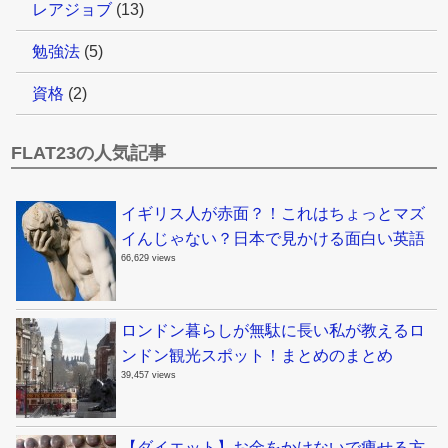
レアジョブ
(13)
勉強法
(5)
資格
(2)
FLAT23の人気記事
イギリス人が赤面？！これはちょっとマズ
イんじゃない？日本で見かける面白い英語
66,629 views
ロンドン暮らしが無駄に長い私が教えるロ
ンドン観光スポット！まとめのまとめ
39,457 views
【ダイエット】お金をかけないで痩せる方