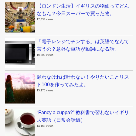
【ロンドン生活】イギリスの物価ってどん
なもん？今日スーパーで買った物。
17,433 views
「電子レンジでチンする」は英語でなんて
言うの？意外な単語が動詞になる話。
16,809 views
願わなければ叶わない！やりたいことリス
ト100を作ってみたよ。
15,175 views
“Fancy a cuppa?” 教科書で習わないイギリ
ス英語（日常会話編）
14,163 views