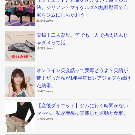
法。ジリアン・マイケルズの無料動画で自
宅をジムにしちゃおう！
20,848 views
実録！二人育児。何でも一人で抱え込んじ
ゃダメって話。
18,592 views
オンライン英会話って実際どうよ？英語が
苦手だった私が1年半毎日レアジョブを続け
た結果。
18,422 views
【産後ダイエット】ジムに行く時間がない
ママへ。私が産後に実践した運動と食事。
17,909 views