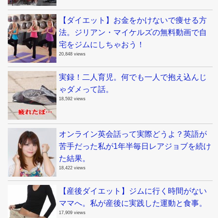
【ダイエット】お金をかけないで痩せる方
法。ジリアン・マイケルズの無料動画で自
宅をジムにしちゃおう！
20,848 views
実録！二人育児。何でも一人で抱え込んじ
ゃダメって話。
18,592 views
オンライン英会話って実際どうよ？英語が
苦手だった私が1年半毎日レアジョブを続け
た結果。
18,422 views
【産後ダイエット】ジムに行く時間がない
ママへ。私が産後に実践した運動と食事。
17,909 views