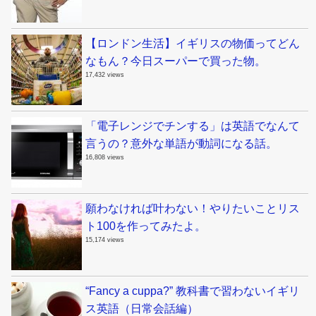
【ロンドン生活】イギリスの物価ってどん
なもん？今日スーパーで買った物。
17,432 views
「電子レンジでチンする」は英語でなんて
言うの？意外な単語が動詞になる話。
16,808 views
願わなければ叶わない！やりたいことリス
ト100を作ってみたよ。
15,174 views
“Fancy a cuppa?” 教科書で習わないイギリ
ス英語（日常会話編）