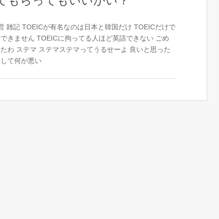
てもらってもいいかい？
営
雑記
TOEICが有名なのは日本と韓国だけ
TOEICだけで
断できません
TOEICに拘ってる人ほど英語できない
ごめ
ぎたわ
ステマ
ステマステマってうるせーよ
良いと思った
にして何が悪い