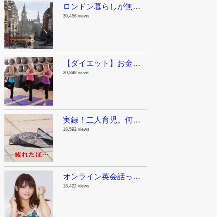
ロンドン暮らしが無駄に長い私が教えるロンドン観光スポット！まとめのまとめ
39,456 views
【ダイエット】お金をかけないで痩せる方法。ジリアン・マイケルズの無料動画で自宅をジムにしちゃおう！
20,848 views
実録！二人育児。何でも一人で抱え込んじゃダメって話。
18,592 views
オンライン英会話って実際どうよ？英語が苦手だった私が1年半毎日レアジョブを続けた結果。
18,422 views