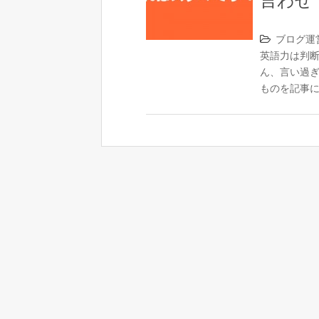
言わせ
ブログ運
英語力は判
ん、言い過
ものを記事