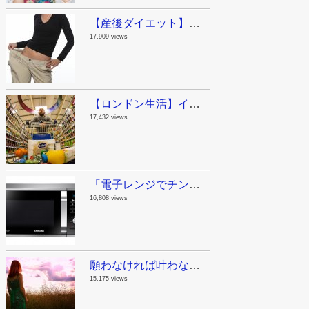
【産後ダイエット】ジムに行く時間がないママへ。私が産後に実践した運動と食事。
17,909 views
【ロンドン生活】イギリスの物価ってどんなもん？今日スーパーで買った物。
17,432 views
「電子レンジでチンする」は英語でなんて言うの？意外な単語が動詞になる話。
16,808 views
願わなければ叶わない！やりたいことリスト100を作ってみたよ。
15,175 views