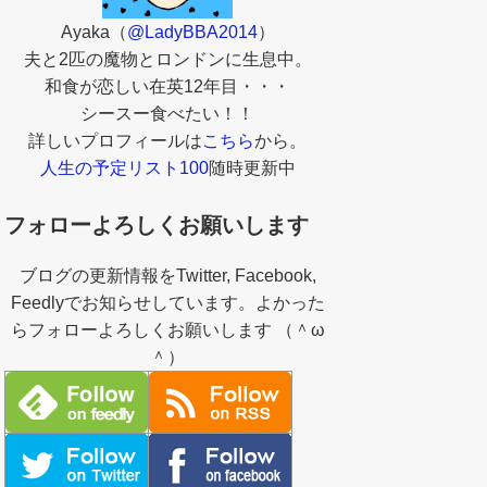
Ayaka（
@LadyBBA2014
）
夫と2匹の魔物とロンドンに生息中。
和食が恋しい在英12年目・・・
シースー食べたい！！
詳しいプロフィールは
こちら
から。
人生の予定リスト100
随時更新中
フォローよろしくお願いします
ブログの更新情報をTwitter, Facebook,
Feedlyでお知らせしています。よかった
らフォローよろしくお願いします （＾ω
＾）