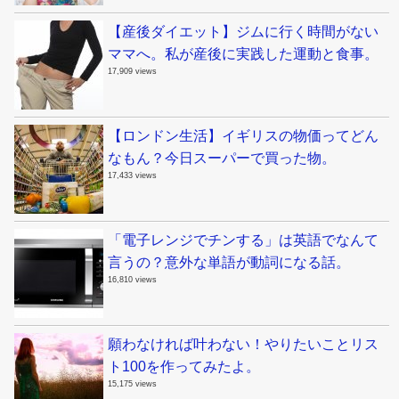
【産後ダイエット】ジムに行く時間がない
ママへ。私が産後に実践した運動と食事。
17,909 views
【ロンドン生活】イギリスの物価ってどん
なもん？今日スーパーで買った物。
17,433 views
「電子レンジでチンする」は英語でなんて
言うの？意外な単語が動詞になる話。
16,810 views
願わなければ叶わない！やりたいことリス
ト100を作ってみたよ。
15,175 views