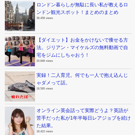
ロンドン暮らしが無駄に長い私が教えるロ
ンドン観光スポット！まとめのまとめ
39,458 views
【ダイエット】お金をかけないで痩せる方
法。ジリアン・マイケルズの無料動画で自
宅をジムにしちゃおう！
20,848 views
実録！二人育児。何でも一人で抱え込んじ
ゃダメって話。
18,595 views
オンライン英会話って実際どうよ？英語が
苦手だった私が1年半毎日レアジョブを続け
た結果。
18,422 views