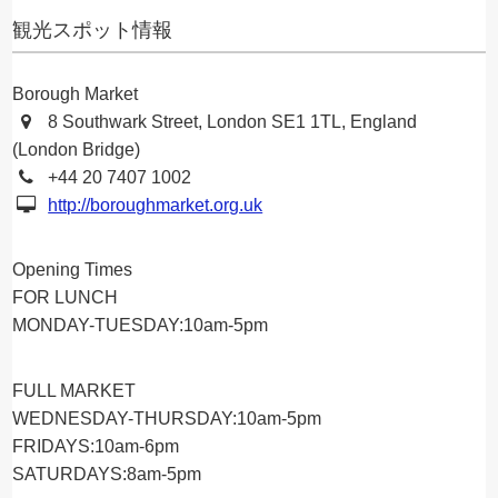
観光スポット情報
Borough Market
8 Southwark Street, London SE1 1TL, England
(London Bridge)
+44 20 7407 1002
http://boroughmarket.org.uk
Opening Times
FOR LUNCH
MONDAY-TUESDAY:10am-5pm
FULL MARKET
WEDNESDAY-THURSDAY:10am-5pm
FRIDAYS:10am-6pm
SATURDAYS:8am-5pm