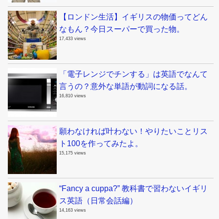
【ロンドン生活】イギリスの物価ってどん
なもん？今日スーパーで買った物。
17,433 views
「電子レンジでチンする」は英語でなんて
言うの？意外な単語が動詞になる話。
16,810 views
願わなければ叶わない！やりたいことリス
ト100を作ってみたよ。
15,175 views
“Fancy a cuppa?” 教科書で習わないイギリ
ス英語（日常会話編）
14,163 views