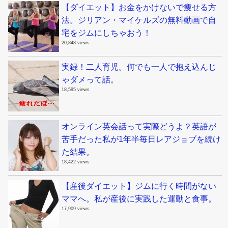
【ダイエット】お金をかけないで痩せる方
法。ジリアン・マイケルズの無料動画で自
宅をジムにしちゃおう！
20,848 views
実録！二人育児。何でも一人で抱え込んじ
ゃダメって話。
18,595 views
オンライン英会話って実際どうよ？英語が
苦手だった私が1年半毎日レアジョブを続け
た結果。
18,422 views
【産後ダイエット】ジムに行く時間がない
ママへ。私が産後に実践した運動と食事。
17,909 views