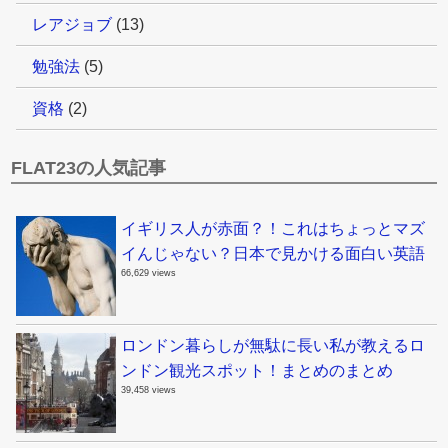
レアジョブ
(13)
勉強法
(5)
資格
(2)
FLAT23の人気記事
イギリス人が赤面？！これはちょっとマズ
イんじゃない？日本で見かける面白い英語
66,629 views
ロンドン暮らしが無駄に長い私が教えるロ
ンドン観光スポット！まとめのまとめ
39,458 views