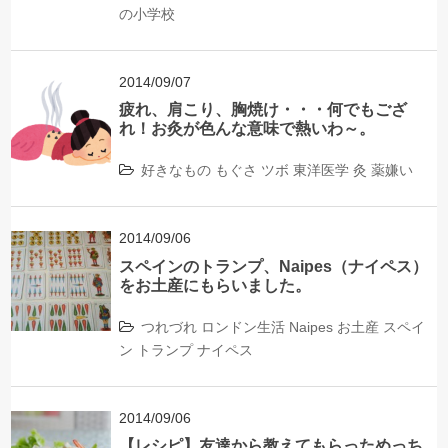
の小学校
2014/09/07
疲れ、肩こり、胸焼け・・・何でもござ
れ！お灸が色んな意味で熱いわ～。
好きなもの
もぐさ
ツボ
東洋医学
灸
薬嫌い
2014/09/06
スペインのトランプ、Naipes（ナイペス）
をお土産にもらいました。
つれづれ
ロンドン生活
Naipes
お土産
スペイ
ン
トランプ
ナイペス
2014/09/06
【レシピ】友達から教えてもらっためっち