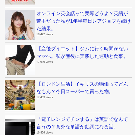
オンライン英会話って実際どうよ？英語が
苦手だった私が1年半毎日レアジョブを続け
た結果。
18,422 views
【産後ダイエット】ジムに行く時間がない
ママへ。私が産後に実践した運動と食事。
17,909 views
【ロンドン生活】イギリスの物価ってどん
なもん？今日スーパーで買った物。
17,433 views
「電子レンジでチンする」は英語でなんて
言うの？意外な単語が動詞になる話。
16,809 views