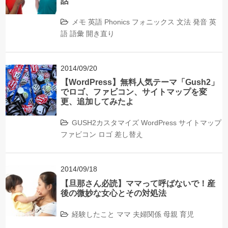
話
メモ
英語
Phonics
フォニックス
文法
発音
英
語
語彙
開き直り
2014/09/20
【WordPress】無料人気テーマ「Gush2」
でロゴ、ファビコン、サイトマップを変
更、追加してみたよ
GUSH2カスタマイズ
WordPress
サイトマップ
ファビコン
ロゴ
差し替え
2014/09/18
【旦那さん必読】ママって呼ばないで！産
後の微妙な女心とその対処法
経験したこと
ママ
夫婦関係
母親
育児