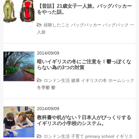
【昔話】21歳女子一人旅。バッグパッカー
をやった話。
経験したこと
バッグパッカー
バッグパック
一
人旅
2014/09/09
暗いイギリスの冬にご注意を！鬱っぽくな
らない為の3つの対策
ロンドン生活
健康
イギリスの冬
ホームシック
冬季鬱
鬱
2014/09/09
教科書や机がない？日本人がびっくりする
イギリスの小学校のシステム。
ロンドン生活
子育て
primary school
イギリス