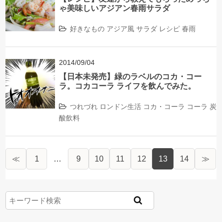
ゃ美味しいアジアン春雨サラダ
好きなもの
アジア風
サラダ
レシピ
春雨
2014/09/04
【日本未発売】緑のラベルのコカ・コー
ラ。コカコーラ ライフを飲んでみた。
つれづれ
ロンドン生活
コカ・コーラ
コーラ
炭
酸飲料
≪
1
…
9
10
11
12
13
14
≫