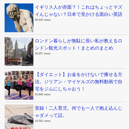
イギリス人が赤面？！これはちょっとマズ
イんじゃない？日本で見かける面白い英語
66,629 views
ロンドン暮らしが無駄に長い私が教えるロ
ンドン観光スポット！まとめのまとめ
39,457 views
【ダイエット】お金をかけないで痩せる方
法。ジリアン・マイケルズの無料動画で自
宅をジムにしちゃおう！
20,848 views
実録！二人育児。何でも一人で抱え込んじ
ゃダメって話。
18,592 views