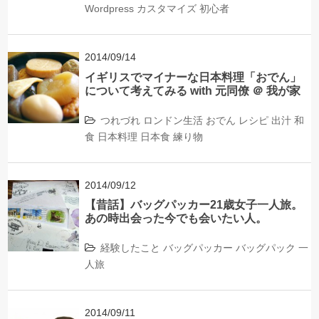
Wordpress
カスタマイズ
初心者
2014/09/14
イギリスでマイナーな日本料理「おでん」
について考えてみる with 元同僚 ＠ 我が家
つれづれ
ロンドン生活
おでん
レシピ
出汁
和
食
日本料理
日本食
練り物
2014/09/12
【昔話】バッグパッカー21歳女子一人旅。
あの時出会った今でも会いたい人。
経験したこと
バッグパッカー
バッグパック
一
人旅
2014/09/11