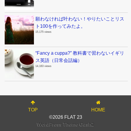
願わなければ叶わない！やりたいことリス
ト100を作ってみたよ。
15,175 views
“Fancy a cuppa?” 教科書で習わないイギリ
ス英語（日常会話編）
14,163 views
TOP
HOME
©2026 FLAT 23
WordPress Theme Gush2