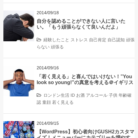
2014/09/18
自分を認めることができない人に言いた
い。「もう頑張らなくて良いんだよ」
経験したこと
ストレス
自己肯定
自己認知
頑張
らない
頑張る
2014/09/16
「若く見える」と喜んではいけない！”You
look so young!”の真意を考える＠イギリス
ロンドン生活
ID
お酒
アルコール
子供
年齢確
認
童顔
若く見える
2014/09/15
【WordPress】初心者向けGUSH2カスタマ
イズ！メニューバーにカテゴリーを増やす