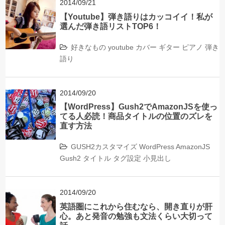
2014/09/21
【Youtube】弾き語りはカッコイイ！私が
選んだ弾き語リストTOP6！
好きなもの
youtube
カバー
ギター
ピアノ
弾き
語り
2014/09/20
【WordPress】Gush2でAmazonJSを使っ
てる人必読！商品タイトルの位置のズレを
直す方法
GUSH2カスタマイズ
WordPress
AmazonJS
Gush2
タイトル
タグ設定
小見出し
2014/09/20
英語圏にこれから住むなら、開き直りが肝
心。あと発音の勉強も文法くらい大切って