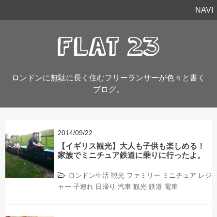
NAVI
ロンドンに無駄に長く住むフリーランサーが色々と書く
ブログ。
2014/09/22
【イギリス観光】大人も子供も楽しめる！
家族でミニチュア鉄道に乗りに行ったよ。
ロンドン生活
観光
ファミリー
ミニチュア
レジ
ャー
子連れ
日帰り
汽車
観光
鉄道
電車