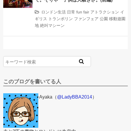
ロンドン生活
日常
fun fair
アトラクション
イ
ギリス
トランポリン
ファンフェア
公園
移動遊園
地
絶叫マシーン
このブログを書いてる人
Ayaka（
@LadyBBA2014
）