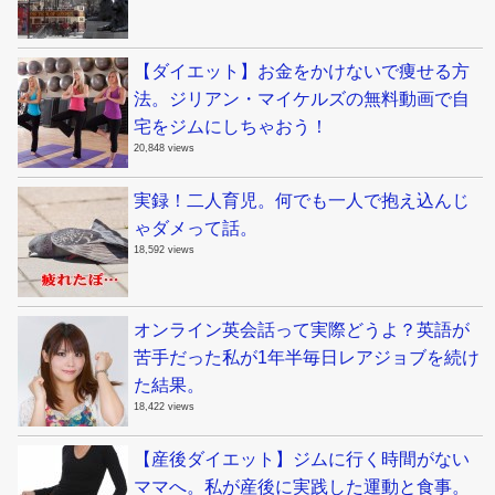
【ダイエット】お金をかけないで痩せる方
法。ジリアン・マイケルズの無料動画で自
宅をジムにしちゃおう！
20,848 views
実録！二人育児。何でも一人で抱え込んじ
ゃダメって話。
18,592 views
オンライン英会話って実際どうよ？英語が
苦手だった私が1年半毎日レアジョブを続け
た結果。
18,422 views
【産後ダイエット】ジムに行く時間がない
ママへ。私が産後に実践した運動と食事。