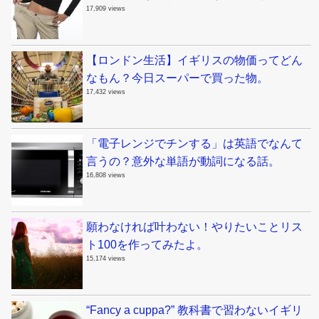
17,909 views
【ロンドン生活】イギリスの物価ってどん
なもん？今日スーパーで買った物。
17,432 views
「電子レンジでチンする」は英語でなんて
言うの？意外な単語が動詞になる話。
16,808 views
願わなければ叶わない！やりたいことリス
ト100を作ってみたよ。
15,174 views
“Fancy a cuppa?” 教科書で習わないイギリ