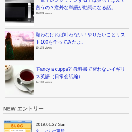
「電子レンジでチンする」は英語でなんて
言うの？意外な単語が動詞になる話。
16,809 views
願わなければ叶わない！やりたいことリス
ト100を作ってみたよ。
15,175 views
“Fancy a cuppa?” 教科書で習わないイギリ
ス英語（日常会話編）
14,163 views
NEW エントリー
2019.01.27 Sun
久しぶりの更新。