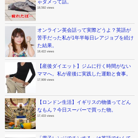
ゃダメって話。
18,592 views
オンライン英会話って実際どうよ？英語が
苦手だった私が1年半毎日レアジョブを続け
た結果。
18,422 views
【産後ダイエット】ジムに行く時間がない
ママへ。私が産後に実践した運動と食事。
17,909 views
【ロンドン生活】イギリスの物価ってどん
なもん？今日スーパーで買った物。
17,433 views