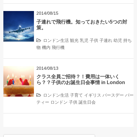
2014/08/15
子連れで飛行機。知っておきたい5つの対
策。
ロンドン生活
観光
乳児
子供
子連れ
幼児
持ち
物
機内
飛行機
2014/08/13
クラス全員ご招待？！費用は一体いく
ら？？子供のお誕生日会事情 in London
ロンドン生活
子育て
イギリス
バースデー
パー
ティー
ロンドン
子供
誕生日会