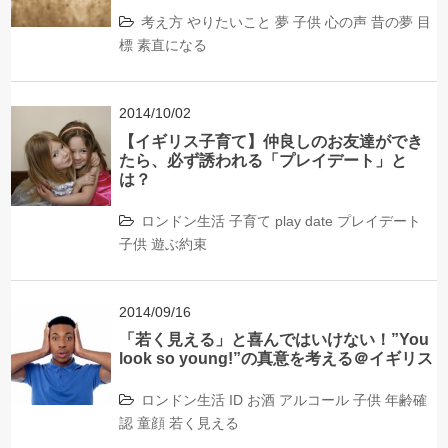
考え方
やりたいこと
夢
子供
心の声
昔の夢
目
標
素直になる
2014/10/02
【イギリス子育て】仲良しのお友達ができ
たら、必ず誘われる「プレイデート」と
は？
ロンドン生活
子育て
play date
プレイデート
子供
遊ぶ約束
2014/09/16
「若く見える」と喜んではいけない！”You
look so young!”の真意を考える＠イギリス
ロンドン生活
ID
お酒
アルコール
子供
年齢確
認
童顔
若く見える