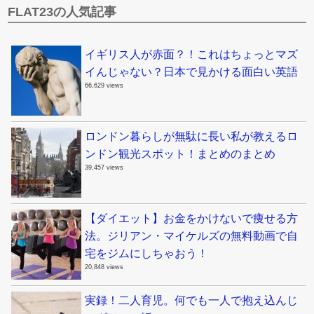
FLAT23の人気記事
イギリス人が赤面？！これはちょっとマズ
イんじゃない？日本で見かける面白い英語
66,629 views
ロンドン暮らしが無駄に長い私が教えるロ
ンドン観光スポット！まとめのまとめ
39,457 views
【ダイエット】お金をかけないで痩せる方
法。ジリアン・マイケルズの無料動画で自
宅をジムにしちゃおう！
20,848 views
実録！二人育児。何でも一人で抱え込んじ