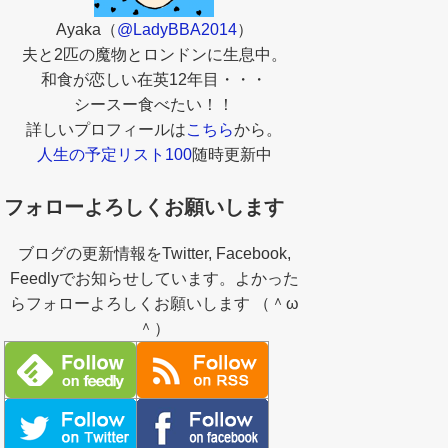
Ayaka（
@LadyBBA2014
）
夫と2匹の魔物とロンドンに生息中。
和食が恋しい在英12年目・・・
シースー食べたい！！
詳しいプロフィールは
こちら
から。
人生の予定リスト100
随時更新中
フォローよろしくお願いします
ブログの更新情報をTwitter, Facebook,
Feedlyでお知らせしています。よかった
らフォローよろしくお願いします （＾ω
＾）