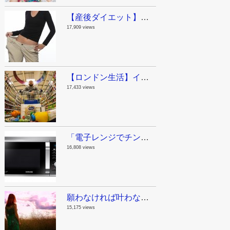
【産後ダイエット】ジムに行く時間がないママへ。私が産後に実践した運動と食事。
17,909 views
【ロンドン生活】イギリスの物価ってどんなもん？今日スーパーで買った物。
17,433 views
「電子レンジでチンする」は英語でなんて言うの？意外な単語が動詞になる話。
16,808 views
願わなければ叶わない！やりたいことリスト100を作ってみたよ。
15,175 views