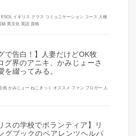
ESOL
イギリス
クラス
コミュニケーション
コース
人種
国籍
異文化
英語
資格
グで告白！】人妻だけどOK牧
ログ界のアニキ、かみじょーさ
愛を綴ってみる。
企画
かみじょー
ねこきっく
オススメ
ファン
ブロガー
人
リスの学校でボランティア】リ
ングブックのペアレンツヘルパ