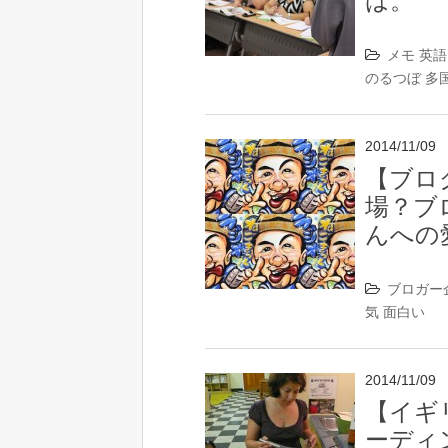
は。
メモ
英語
のるつぼ
多
2014/11/09
【ブロ
場？ブ
んへの
ブロガー
気
面白い
2014/11/09
【イギ
ーディ