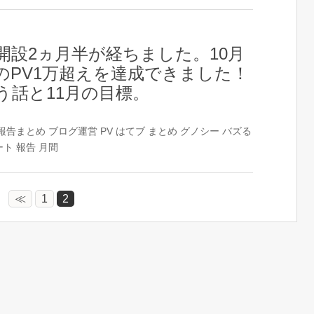
開設2ヵ月半が経ちました。10月
のPV1万超えを達成できました！
う話と11月の目標。
報告まとめ
ブログ運営
PV
はてブ
まとめ
グノシー
バズる
ート
報告
月間
≪
1
2