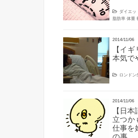
ダイエッ
脂肪率
体重
2014/11/06
【イギ
本気で
ロンドン
2014/11/06
【日本
立つか
仕事を
の事。