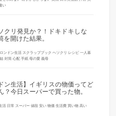
違い
ソクリ発見か？！ドキドキしな
筒を開けた結果。
ロンドン生活
スクラップブック
ヘソクリ
レシピ
一人暮
姑
封筒
心配
手紙
母の愛
義母
ドン生活】イギリスの物価ってど
ん？今日スーパーで買った物。
生活
日常
スーパー
値段
安い
物価
生活費
買い物
高い