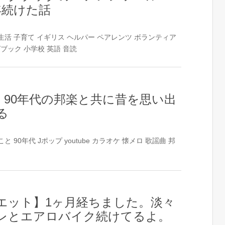
年続けた話
生活
子育て
イギリス
ヘルパー
ペアレンツ
ボランティア
グブック
小学校
英語
音読
5】90年代の邦楽と共に昔を思い出
る
こと
90年代
Jポップ
youtube
カラオケ
懐メロ
歌謡曲
邦
エット】1ヶ月経ちました。淡々
レとエアロバイク続けてるよ。