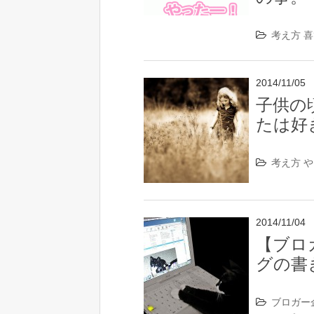
考え方
喜
2014/11/05
子供の
たは好
考え方
や
2014/11/04
【ブロ
グの書き方
ブロガー